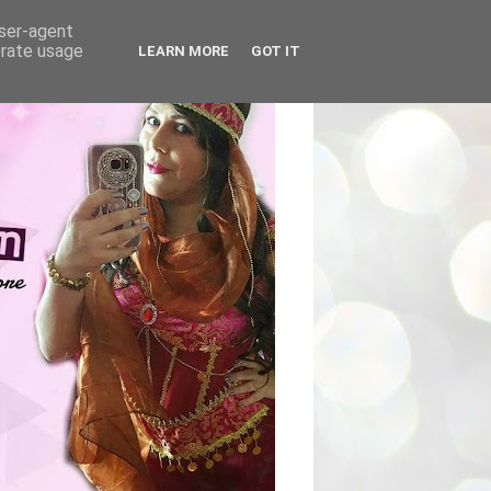
user-agent
erate usage
LEARN MORE
GOT IT