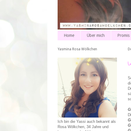
Home
Über mich
Promis
Yasmina Rosa Wölkchen
D
S
d
D
s
s
G
D
G
Ich bin die Yassi auch bekannt als
G
Rosa Wölkchen, 34 Jahre und
G