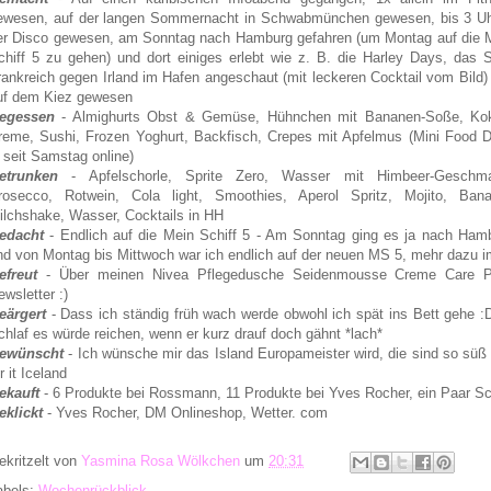
ewesen, auf der langen Sommernacht in Schwabmünchen gewesen, bis 3 Uh
er Disco gewesen, am Sonntag nach Hamburg gefahren (um Montag auf die 
chiff 5 zu gehen) und dort einiges erlebt wie z. B. die Harley Days, das S
rankreich gegen Irland im Hafen angeschaut (mit leckeren Cocktail vom Bild)
uf dem Kiez gewesen
egessen
- Almighurts Obst & Gemüse, Hühnchen mit Bananen-Soße, Ko
reme, Sushi, Frozen Yoghurt, Backfisch, Crepes mit Apfelmus (Mini Food D
s seit Samstag online)
etrunken
- Apfelschorle, Sprite Zero, Wasser mit Himbeer-Geschm
rosecco, Rotwein, Cola light, Smoothies, Aperol Spritz, Mojito, Ban
ilchshake, Wasser, Cocktails in HH
edacht
- Endlich auf die Mein Schiff 5 - Am Sonntag ging es ja nach Ham
nd von Montag bis Mittwoch war ich endlich auf der neuen MS 5, mehr dazu 
efreut
- Über meinen Nivea Pflegedusche Seidenmousse Creme Care P
ewsletter :)
eärgert
- Dass ich ständig früh wach werde obwohl ich spät ins Bett gehe
chlaf es würde reichen, wenn er kurz drauf doch gähnt *lach*
ewünscht
- Ich wünsche mir das Island Europameister wird, die sind so süß 
r it Iceland
ekauft
- 6 Produkte bei Rossmann, 11 Produkte bei Yves Rocher, ein Paar S
eklickt
- Yves Rocher, DM Onlineshop, Wetter. com
ekritzelt von
Yasmina Rosa Wölkchen
um
20:31
abels:
Wochenrückblick