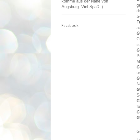
komme aus der Nähe von
g
Augsburg. Viel Spaß :)
d
S
F
Facebook
a
G
C
i
G
P
M
G
u
G
N
G
S
G
fo
G
G
G
L