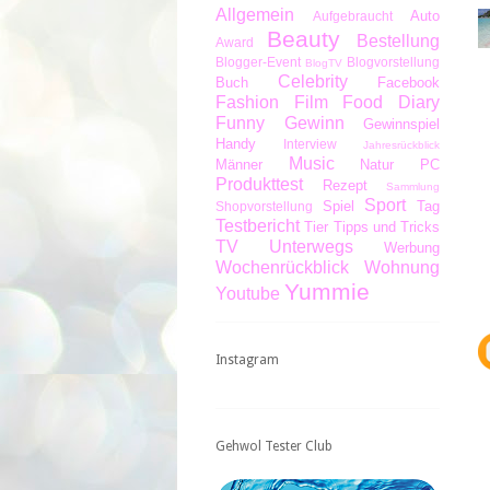
Allgemein
Auto
Aufgebraucht
Beauty
Bestellung
Award
Blogger-Event
Blogvorstellung
BlogTV
Celebrity
Buch
Facebook
Fashion
Film
Food Diary
Funny
Gewinn
Gewinnspiel
Handy
Interview
Jahresrückblick
Music
Männer
Natur
PC
Produkttest
Rezept
Sammlung
Sport
Spiel
Tag
Shopvorstellung
Testbericht
Tier
Tipps und Tricks
TV
Unterwegs
Werbung
Wochenrückblick
Wohnung
Yummie
Youtube
Instagram
Gehwol Tester Club