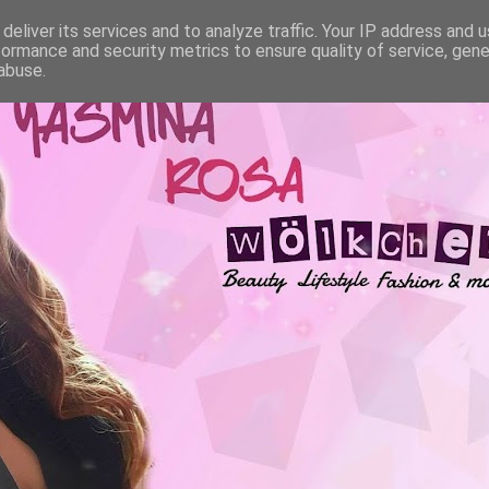
deliver its services and to analyze traffic. Your IP address and 
formance and security metrics to ensure quality of service, gen
abuse.