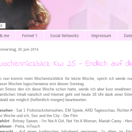
 & me
Formel 1
Social Networks
Impressum
Date
onnerstag, 30. Juni 2016
Wochenrückblick KW 25 - Endlich auf di
o nun kommt mein Wochenrückblick für letzte Woche, sprich ich werde nu
ieser Wochen logischerweise erst diesen Sonntag.
en Stress den ich diese Woche schon hatte, werde ich aber kurz erwähnen: 
ämtlichen Inhalt natürlich und Internet geht seit heute 18 Uhr dank einer S
obald wie möglich (hoffentlich morgen) beantworten.
esehen
- Sat 1 Frühstücksfernsehen, EM Spiele, ARD Tagesschau, Richter Al
ie Woche und ich, Sex and the City - Der Film
ehört
- Britney Spears - I'm Not A Girl, Not Yet A Woman, Mariah Carey - Her
elesen
- Petra, InTouch
emacht
- Auf einen karibischen Infoabend gegangen, 1x allein im Fit