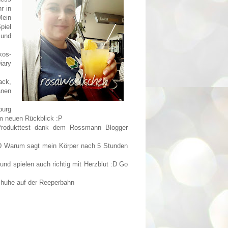
r in
Mein
piel
 und
kos-
iary
ack,
anen
burg
im neuen Rückblick :P
rodukttest dank dem Rossmann Blogger
 :D Warum sagt mein Körper nach 5 Stunden
und spielen auch richtig mit Herzblut :D Go
chuhe auf der Reeperbahn