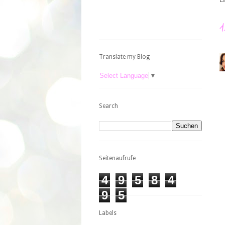
Translate my Blog
Select Language
▼
Search
Seitenaufrufe
4
9
5
8
4
9
5
Labels