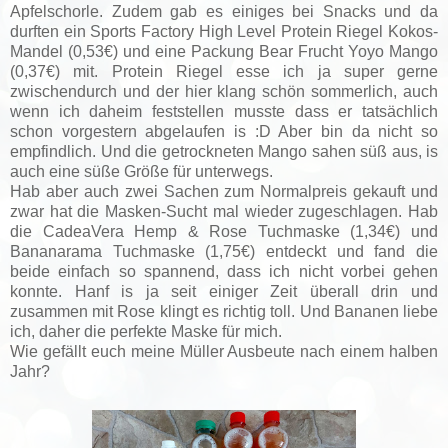
Apfelschorle. Zudem gab es einiges bei Snacks und da
durften ein Sports Factory High Level Protein Riegel Kokos-
Mandel (0,53€) und eine Packung Bear Frucht Yoyo Mango
(0,37€) mit. Protein Riegel esse ich ja super gerne
zwischendurch und der hier klang schön sommerlich, auch
wenn ich daheim feststellen musste dass er tatsächlich
schon vorgestern abgelaufen is :D Aber bin da nicht so
empfindlich. Und die getrockneten Mango sahen süß aus, is
auch eine süße Größe für unterwegs.
Hab aber auch zwei Sachen zum Normalpreis gekauft und
zwar hat die Masken-Sucht mal wieder zugeschlagen. Hab
die CadeaVera Hemp & Rose Tuchmaske (1,34€) und
Bananarama Tuchmaske (1,75€) entdeckt und fand die
beide einfach so spannend, dass ich nicht vorbei gehen
konnte. Hanf is ja seit einiger Zeit überall drin und
zusammen mit Rose klingt es richtig toll. Und Bananen liebe
ich, daher die perfekte Maske für mich.
Wie gefällt euch meine Müller Ausbeute nach einem halben
Jahr?