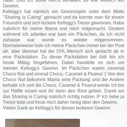
habe. Und ich sollte Recht behalten, es war wirklich ein
Gewinn.
Kellogg's hat nämlich ein Gewinnspiel unter dem Motto
"Sharing is Caring" gemacht und da konnte man für eine/n
Freund/in und sich leckere Kellogg's Tresor gewinnen. Habe
natürlich für meine Mama und mich mitgemacht. Gestern
während ich arbeiten war kam ein Päckchen, da ich nicht
zuhause war wurde es wieder mitgenommen.
Normalerweise hole ich meine Päckchen immer bei der Post
ab, aber diesmal hat der DHL-Mensch sich gedacht ab in
eine Packstation. Zu dieser Packstation bei Aldi bin ich
heute Mittag hingefahren. Dabei handelte es sich um
meinen Kellogg's Gewinn. Im Päckchen waren zweimal
Choco Nut und einmal Choco, Caramel & Peanut :) Von den
Choco Nut bekommt Mama eine Packung und die Andere
behalte ich und die Choco, Caramel & Peanut werde ich bis
zur Hälfte essen und ihr dann den Rest geben. Damit wir
das Sharing is Caring natürlich richtig nutzen :P Ich liebe ja
Tresor total und freue mich daher riesig über den Gewinn.
Vielen Dank an Kellogg's für diesen leckeren Gewinn.