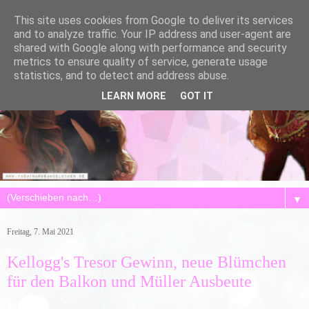
This site uses cookies from Google to deliver its services
and to analyze traffic. Your IP address and user-agent are
shared with Google along with performance and security
metrics to ensure quality of service, generate usage
statistics, and to detect and address abuse.
LEARN MORE
GOT IT
▼
Freitag, 7. Mai 2021
Kellogg's Tresor Gewinn, neue Blümchen
für den Balkon und Müller Ausbeute