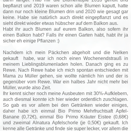
bepflanzt und 2019 waren schon alle Blumen kaputt, hatte
dann nur noch kleine Blumen drin und 2020 wie gesagt gar
keine. Habe sie natürlich auch direkt eingepflanzt und es
sieht direkt wieder etwas hübscher auf dem Balkon aus.
Habt ihr auch Blumen auf eurem Balkon, also sofern ihr
einen Balkon habt? Falls ihr einen Garten habt, habt ihr ja
sicher eh einige Pflanzen :)
Nachdem ich mein Päckchen abgeholt und die Nelken
gekauft habe, war ich noch einen Wochenendstrauß in
meinem Lieblingsblumenladen holen. Danach ging es zu
Rewe. Nach Rewe habe ich mich spontan entschieden mit
Mama zu Müller gehen, sie wollte nämlich hin und der is
gegenüber vom Rewe. War ein halbes Jahr nicht mehr bei
Müller, wurde also Zeit.
Ihr kennt sicher noch meine Ausbeuten mit 30%-Aufklebern,
auch diesmal konnte ich hier wieder ordentlich zuschlagen.
So gab es vor allem bei den Getränken wieder einiges,
daher habe ich einmal Bio Primo Mehrfruchtsaft Apfel-
Banane (0,72€), einmal Bio Primo Kräuter Eistee (0,68€)
und zweimal Alnatura Apfelschorle (je 0,50€) gekauft. Ich
kenne alle Getränke und finde sie super lecker, vor allem die