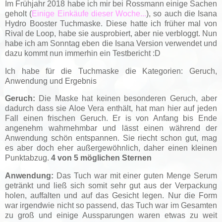
Im Frühjahr 2018 habe ich mir bei Rossmann einige Sachen
geholt (
Einige Einkäufe dieser Woche...
), so auch die Isana
Hydro Booster Tuchmaske. Diese hatte ich früher mal von
Rival de Loop, habe sie ausprobiert, aber nie verbloggt. Nun
habe ich am Sonntag eben die Isana Version verwendet und
dazu kommt nun immerhin ein Testbericht :D
Ich habe für die Tuchmaske die Kategorien: Geruch,
Anwendung und Ergebnis
Geruch:
Die Maske hat keinen besonderen Geruch, aber
dadurch dass sie Aloe Vera enthält, hat man hier auf jeden
Fall einen frischen Geruch. Er is von Anfang bis Ende
angenehm wahrnehmbar und lässt einen während der
Anwendung schön entspannen. Sie riecht schon gut, mag
es aber doch eher außergewöhnlich, daher einen kleinen
Punktabzug.
4 von 5 möglichen Sternen
Anwendung:
Das Tuch war mit einer guten Menge Serum
getränkt und ließ sich somit sehr gut aus der Verpackung
holen, auffalten und auf das Gesicht legen. Nur die Form
war irgendwie nicht so passend, das Tuch war im Gesamten
zu groß und einige Aussparungen waren etwas zu weit