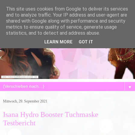
This site uses cookies from Google to deliver its services
and to analyze traffic. Your IP address and user-agent are
shared with Google along with performance and security
metrics to ensure quality of service, generate usage
statistics, and to detect and address abuse.
LEARN MORE
GOT IT
▼
Mittwoch, 29. September 2021
Isana Hydro Booster Tuchmaske
Testbericht