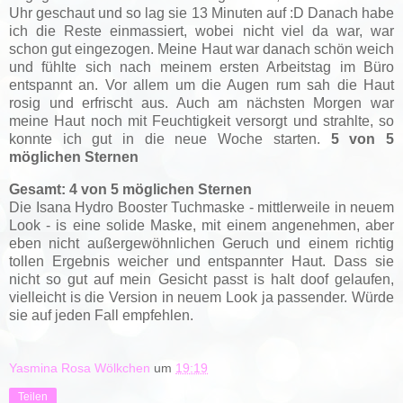
Uhr geschaut und so lag sie 13 Minuten auf :D Danach habe
ich die Reste einmassiert, wobei nicht viel da war, war
schon gut eingezogen. Meine Haut war danach schön weich
und fühlte sich nach meinem ersten Arbeitstag im Büro
entspannt an. Vor allem um die Augen rum sah die Haut
rosig und erfrischt aus. Auch am nächsten Morgen war
meine Haut noch mit Feuchtigkeit versorgt und strahlte, so
konnte ich gut in die neue Woche starten.
5 von 5
möglichen Sternen
Gesamt: 4 von 5 möglichen Sternen
Die Isana Hydro Booster Tuchmaske - mittlerweile in neuem
Look - is eine solide Maske, mit einem angenehmen, aber
eben nicht außergewöhnlichen Geruch und einem richtig
tollen Ergebnis weicher und entspannter Haut. Dass sie
nicht so gut auf mein Gesicht passt is halt doof gelaufen,
vielleicht is die Version in neuem Look ja passender. Würde
sie auf jeden Fall empfehlen.
Yasmina Rosa Wölkchen
um
19:19
Teilen