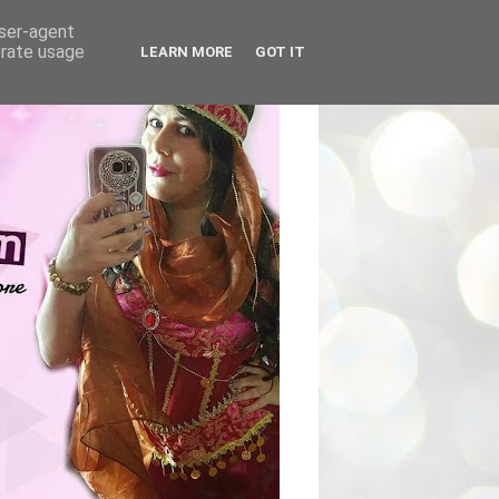
user-agent
erate usage
LEARN MORE
GOT IT