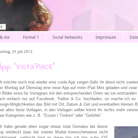
 & me
Formel 1
Social Networks
Impressum
Date
ontag, 29. Juli 2013
App "InstaPlace"
ch möchte euch mal wieder eine coole App zeigen (falls ihr diese nicht sowi
on Montag auf Dienstag eine neue App auf mein iPad Mini geladen und zwar 
hr Bilder extra für Instagram mit den entsprechenden Orten wo sie entstanden
uch einfach nur auf Facebook, Twitter & Co. hochladen, so mache ich es d
esign-Möglichkeiten das Bild mit Ort, Datum & Zeit und eventuellen kleinen Bil
ber alles feste Vorlagen, in den Vorlagen selber könnt ihr nichts mehr verstell
aar Kategorien wie z. B. "Essen / Trinken" oder "Gefühle".
ch habe gerade eben sogar etwas total Geniales bei dieser
pp entdeckt (was bei meiner Mutter komischerweise nicht
unktioniert, vielleicht liegt es daran das ich das aufm iOS