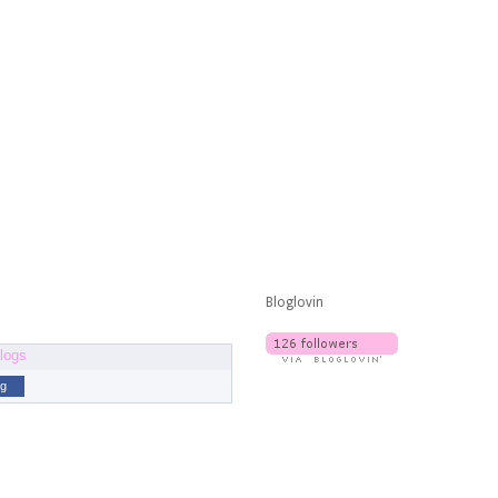
Bloglovin
og