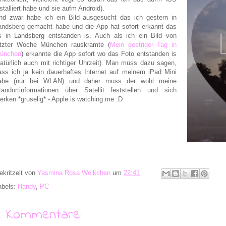
nstalliert habe und sie aufm Android).
nd zwar habe ich ein Bild ausgesucht das ich gestern in
andsberg gemacht habe und die App hat sofort erkannt das
s in Landsberg entstanden is. Auch als ich ein Bild von
etzter Woche München rauskramte (
Mein gestriger Tag in
ünchen
) erkannte die App sofort wo das Foto entstanden is
natürlich auch mit richtiger Uhrzeit). Man muss dazu sagen,
ass ich ja kein dauerhaftes Internet auf meinem iPad Mini
abe (nur bei WLAN) und daher muss der wohl meine
tandortinformationen über Satellit feststellen und sich
erken *gruselig* - Apple is watching me :D
ekritzelt von
Yasmina Rosa Wölkchen
um
22:41
abels:
Handy
,
PC
4 Kommentare: