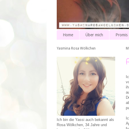
Home
Über mich
Promis
Yasmina Rosa Wölkchen
M
I
v
i
a
D
a
p
I
Ich bin die Yassi auch bekannt als
A
Rosa Wölkchen, 34 Jahre und
f