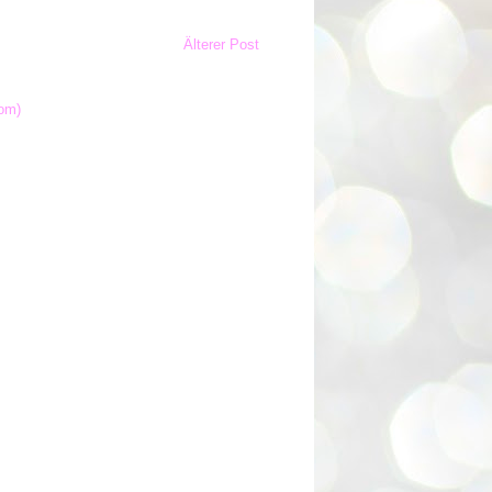
Älterer Post
om)