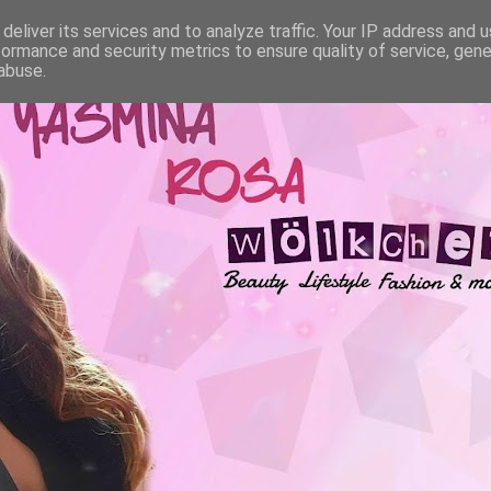
deliver its services and to analyze traffic. Your IP address and 
formance and security metrics to ensure quality of service, gen
abuse.