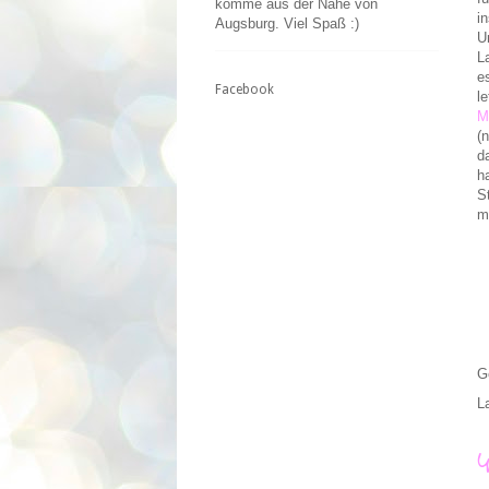
komme aus der Nähe von
i
Augsburg. Viel Spaß :)
U
L
e
Facebook
l
M
(
d
h
S
m
G
L