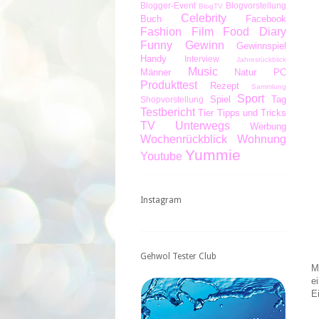
Blogger-Event
Blogvorstellung
BlogTV
Celebrity
Buch
Facebook
Fashion
Film
Food Diary
Funny
Gewinn
Gewinnspiel
Handy
Interview
Jahresrückblick
Music
Männer
Natur
PC
Produkttest
Rezept
Sammlung
Sport
Spiel
Tag
Shopvorstellung
Testbericht
Tier
Tipps und Tricks
TV
Unterwegs
Werbung
Wochenrückblick
Wohnung
Yummie
Youtube
Instagram
Gehwol Tester Club
M
e
E