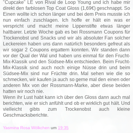
"Cupcake" LE von Rival de Loop Young und ich habe mir
direkt den farblosen Top Coat Gloss (1,69€) geschnappt. So
Einen wollte ich schon länger und bei dem Preis musste ich
nun einfach zuschlagen. Ich hoffe er hält ein was er
verspricht und macht meine Lippenstifte etwas länger
haltbarer. Letzte Woche gab es bei Rossmann Coupons für
Trockenobst und Snacks und wir als absoluter Fan solcher
Leckereien haben uns dann natürlich besonders gefreut als
wir sogar 2 Coupons ergattern konnten. Wir standen dann
vor der Qual der Wal und haben uns einmal für den Frucht-
Mix-Klassik und den Südsee-Mix entschieden. Beim Frucht-
Mix-Klassik sind auch noch einige Nüsse drin und beim
Südsee-Mix sind nur Früchte drin. Mal sehen wie die so
schmecken, wir kaufen ja auch so gerne mal den einen oder
anderen Mix von der Rossmann-Marke, aber diese beiden
hatten wir noch nie.
Wenn ihr Lust habt kann ich über den Gloss dann auch mal
berichten, wie er sich anfühlt und ob er wirklich gut hält. Und
vielleicht gibts zum Trockenobst auch kleine
Geschmacksberichte.
Yasmina Rosa Wölkchen
um
19:35