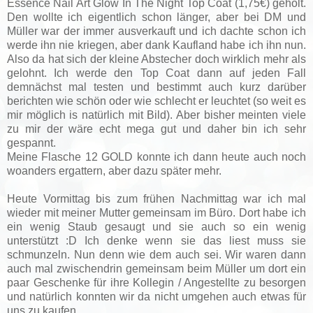
Essence Nail Art Glow In The Night Top Coat (1,75€) geholt.
Den wollte ich eigentlich schon länger, aber bei DM und
Müller war der immer ausverkauft und ich dachte schon ich
werde ihn nie kriegen, aber dank Kaufland habe ich ihn nun.
Also da hat sich der kleine Abstecher doch wirklich mehr als
gelohnt. Ich werde den Top Coat dann auf jeden Fall
demnächst mal testen und bestimmt auch kurz darüber
berichten wie schön oder wie schlecht er leuchtet (so weit es
mir möglich is natürlich mit Bild). Aber bisher meinten viele
zu mir der wäre echt mega gut und daher bin ich sehr
gespannt.
Meine Flasche 12 GOLD konnte ich dann heute auch noch
woanders ergattern, aber dazu später mehr.
Heute Vormittag bis zum frühen Nachmittag war ich mal
wieder mit meiner Mutter gemeinsam im Büro. Dort habe ich
ein wenig Staub gesaugt und sie auch so ein wenig
unterstützt :D Ich denke wenn sie das liest muss sie
schmunzeln.
Nun denn wie dem auch sei. Wir waren dann
auch mal zwischendrin gemeinsam beim Müller um dort ein
paar Geschenke für ihre Kollegin / Angestellte zu besorgen
und natürlich konnten wir da nicht umgehen auch etwas für
uns zu kaufen.