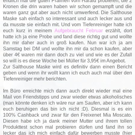
endlich mal die guten Pralinen vom Harald probieren, die 2
Kronen die drin waren haben wir schon gemampft und die
waren ganz gut aber auch nicht umwerfend. Die Salthouse
Maske sah einfach so interessant und auch lecker aus und
da musste sie einfach mit. Und vom Tiefenreiniger hatte ich
euch kurz in meinem
Aufgebraucht Februar
erzählt, dort
hatte ich ja eine Probe und fand diese richtig gut und wollte
ihn mir daher auch in groß kaufen. Nun war ich ja am
Samstag bei DM und wollte ihn mir da schon kaufen, aber
über 4€ waren mir dann doch zu viel und wie es der Zufall
so will is es diese Woche bei Müller für 3,95€ im Angebot.
Zur Salthouse Maske wird es definitiv dann einen Bericht
geben und wenn ihr wollt kann ich euch auch mal über den
Tiefenreiniger mehr berichten.
Im Büro erreichte mich dann auch direkt wieder mal eine
Mail von Friendstipps und zwar wieder etwas alkoholisches
(man könnte denken ich wäre nur am Saufen, aber ich kann
euch beruhigen das bin ich nicht :D). Diesmal is es ein
100% Cashback und zwar für den Freixenet Mia Moscato.
Diesen habe ich ja dank meiner Mutter und ihrem tollen
Produkttest schon mal probieren dürfen und fand ihn so
lecker das ich mich einfach dafür bewerben musste (hier