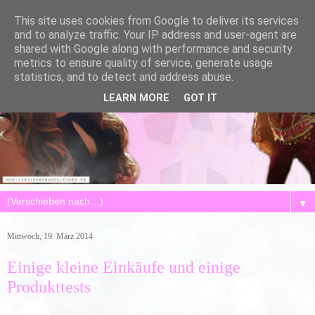
This site uses cookies from Google to deliver its services
and to analyze traffic. Your IP address and user-agent are
shared with Google along with performance and security
metrics to ensure quality of service, generate usage
statistics, and to detect and address abuse.
LEARN MORE
GOT IT
▼
Mittwoch, 19. März 2014
Einige kleine Einkäufe und einige
Produkttests