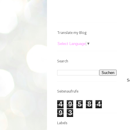
Translate my Blog
Select Language
▼
Search
S
Seitenaufrufe
4
9
5
8
4
9
3
Labels