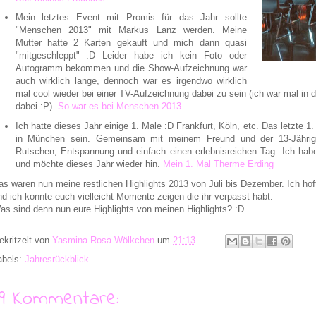
Mein letztes Event mit Promis für das Jahr sollte
"Menschen 2013" mit Markus Lanz werden. Meine
Mutter hatte 2 Karten gekauft und mich dann quasi
"mitgeschleppt" :D Leider habe ich kein Foto oder
Autogramm bekommen und die Show-Aufzeichnung war
auch wirklich lange, dennoch war es irgendwo wirklich
mal cool wieder bei einer TV-Aufzeichnung dabei zu sein (ich war mal in 
dabei :P).
So war es bei Menschen 2013
Ich hatte dieses Jahr einige 1. Male :D Frankfurt, Köln, etc. Das letzte 1
in München sein. Gemeinsam mit meinem Freund und der 13-Jährig
Rutschen, Entspannung und einfach einen erlebnisreichen Tag. Ich habe 
und möchte dieses Jahr wieder hin.
Mein 1. Mal Therme Erding
as waren nun meine restlichen Highlights 2013 von Juli bis Dezember. Ich hoffe
nd ich konnte euch vielleicht Momente zeigen die ihr verpasst habt.
as sind denn nun eure Highlights von meinen Highlights? :D
ekritzelt von
Yasmina Rosa Wölkchen
um
21:13
abels:
Jahresrückblick
19 Kommentare: