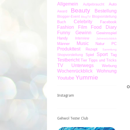
Allgemein
Auto
Aufgebraucht
Beauty
Bestellung
Award
Blogger-Event
Blogvorstellung
BlogTV
Celebrity
Buch
Facebook
Fashion
Film
Food Diary
Funny
Gewinn
Gewinnspiel
Handy
Interview
Jahresrückblick
Music
Männer
Natur
PC
Produkttest
Rezept
Sammlung
Sport
Spiel
Tag
Shopvorstellung
Testbericht
Tier
Tipps und Tricks
TV
Unterwegs
Werbung
Wochenrückblick
Wohnung
Yummie
Youtube
O
Instagram
Gehwol Tester Club