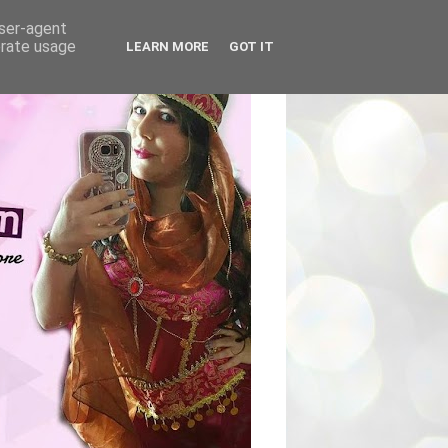
user-agent
erate usage
LEARN MORE
GOT IT