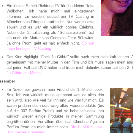
Ein kleiner Schritt Richtung TV für das kleine Rosa
Wölkchen. Ich habe mich mal eingetragen
informiert zu werden, sobald ein TV Casting in
München von Filmpool stattfindet. Nun war es also
soweit und es war ein wirklich cooles Erlebnis.
Neben der 1. Erfahrung als "Schauspielerin" traf
ich auch die Mutter von Georgina Fleur Bülowius.
Ja ohne Promi geht es halt einfach nicht.
So war
mein heutiges TV Casting
Das Kino-Highlight "Fack Ju Göhte" sollte auch mich nicht kalt lassen.
gemeinsam mit meiner Mutter in den Film und ich muss sagen mein absol
auf jeden Fall auf DVD holen und freue mich definitiv schon auf den 2. T
Ju Göhte mit Mama
ezember
Im November gewann mein Freund die 1. Müller Look-
Box. Ich war wirklich mega gespannt was da alles drin
sein wird, also wie viel für ihn und wie viel für mich. Es
waren ja dann doch durchweg alles Frauenprodukte (bis
auf die 007 Parfüm-Probe) und so habe ich dank ihm
wirklich wieder einige Produkte in meiner Sammlung
begrüßen dürfen. Vor allem über das Christina Aguilera
Parfüm freue ich mich immer noch.
Die 1. Müller Look-
Box meines Freundes