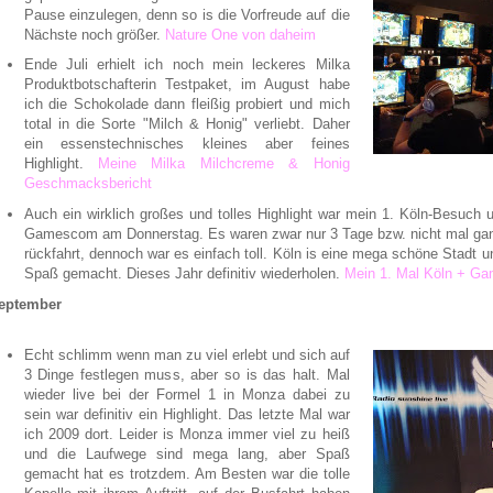
Pause einzulegen, denn so is die Vorfreude auf die
Nächste noch größer.
Nature One von daheim
Ende Juli erhielt ich noch mein leckeres Milka
Produktbotschafterin Testpaket, im August habe
ich die Schokolade dann fleißig probiert und mich
total in die Sorte "Milch & Honig" verliebt. Daher
ein essenstechnisches kleines aber feines
Highlight.
Meine Milka Milchcreme & Honig
Geschmacksbericht
Auch ein wirklich großes und tolles Highlight war mein 1. Köln-Besuch
Gamescom am Donnerstag. Es waren zwar nur 3 Tage bzw. nicht mal ganz
rückfahrt, dennoch war es einfach toll. Köln is eine mega schöne Stadt 
Spaß gemacht. Dieses Jahr definitiv wiederholen.
Mein 1. Mal Köln + G
eptember
Echt schlimm wenn man zu viel erlebt und sich auf
3 Dinge festlegen muss, aber so is das halt. Mal
wieder live bei der Formel 1 in Monza dabei zu
sein war definitiv ein Highlight. Das letzte Mal war
ich 2009 dort. Leider is Monza immer viel zu heiß
und die Laufwege sind mega lang, aber Spaß
gemacht hat es trotzdem. Am Besten war die tolle