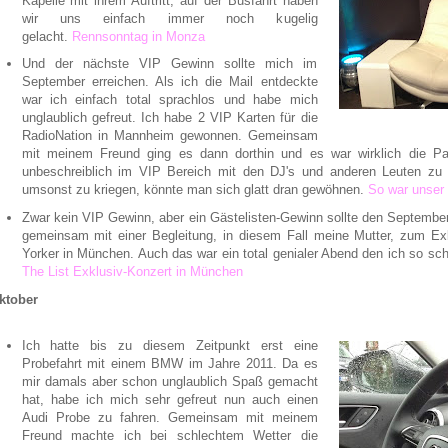
Kapelle mit ihrem Auftritt, auf der Busfahrt haben
wir uns einfach immer noch kugelig
gelacht.
Rennsonntag in Monza
Und der nächste VIP Gewinn sollte mich im
September erreichen. Als ich die Mail entdeckte
war ich einfach total sprachlos und habe mich
unglaublich gefreut. Ich habe 2 VIP Karten für die
RadioNation in Mannheim gewonnen. Gemeinsam
mit meinem Freund ging es dann dorthin und es war wirklich die Pa
unbeschreiblich im VIP Bereich mit den DJ's und anderen Leuten zu 
umsonst zu kriegen, könnte man sich glatt dran gewöhnen.
So war unser 
Zwar kein VIP Gewinn, aber ein Gästelisten-Gewinn sollte den September 
gemeinsam mit einer Begleitung, in diesem Fall meine Mutter, zum E
Yorker in München. Auch das war ein total genialer Abend den ich so sc
The List Exklusiv-Konzert in München
ktober
Ich hatte bis zu diesem Zeitpunkt erst eine
Probefahrt mit einem BMW im Jahre 2011. Da es
mir damals aber schon unglaublich Spaß gemacht
hat, habe ich mich sehr gefreut nun auch einen
Audi Probe zu fahren. Gemeinsam mit meinem
Freund machte ich bei schlechtem Wetter die