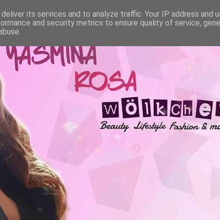
deliver its services and to analyze traffic. Your IP address and 
formance and security metrics to ensure quality of service, gen
abuse.