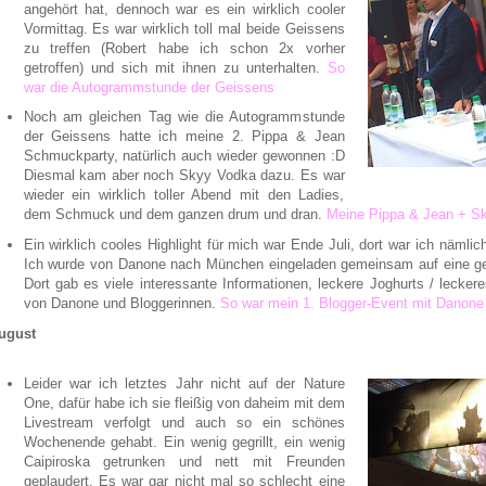
angehört hat, dennoch war es ein wirklich cooler
Vormittag. Es war wirklich toll mal beide Geissens
zu treffen (Robert habe ich schon 2x vorher
getroffen) und sich mit ihnen zu unterhalten.
So
war die Autogrammstunde der Geissens
Noch am gleichen Tag wie die Autogrammstunde
der Geissens hatte ich meine 2. Pippa & Jean
Schmuckparty, natürlich auch wieder gewonnen :D
Diesmal kam aber noch Skyy Vodka dazu. Es war
wieder ein wirklich toller Abend mit den Ladies,
dem Schmuck und dem ganzen drum und dran.
Meine Pippa & Jean + Sk
Ein wirklich cooles Highlight für mich war Ende Juli, dort war ich nämli
Ich wurde von Danone nach München eingeladen gemeinsam auf eine ge
Dort gab es viele interessante Informationen, leckere Joghurts / leck
von Danone und Bloggerinnen.
So war mein 1. Blogger-Event mit Danone
ugust
Leider war ich letztes Jahr nicht auf der Nature
One, dafür habe ich sie fleißig von daheim mit dem
Livestream verfolgt und auch so ein schönes
Wochenende gehabt. Ein wenig gegrillt, ein wenig
Caipiroska getrunken und nett mit Freunden
geplaudert. Es war gar nicht mal so schlecht eine