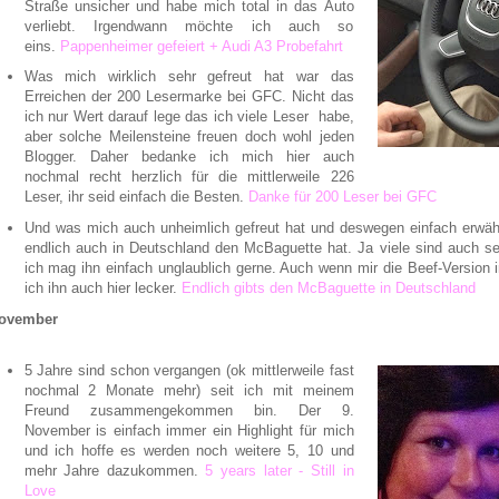
Straße unsicher und habe mich total in das Auto
verliebt. Irgendwann möchte ich auch so
eins.
Pappenheimer gefeiert + Audi A3 Probefahrt
Was mich wirklich sehr gefreut hat war das
Erreichen der 200 Lesermarke bei GFC. Nicht das
ich nur Wert darauf lege das ich viele Leser habe,
aber solche Meilensteine freuen doch wohl jeden
Blogger. Daher bedanke ich mich hier auch
nochmal recht herzlich für die mittlerweile 226
Leser, ihr seid einfach die Besten.
Danke für 200 Leser bei GFC
Und was mich auch unheimlich gefreut hat und deswegen einfach erwä
endlich auch in Deutschland den McBaguette hat. Ja viele sind auch s
ich mag ihn einfach unglaublich gerne. Auch wenn mir die Beef-Version
ich ihn auch hier lecker.
Endlich gibts den McBaguette in Deutschland
ovember
5 Jahre sind schon vergangen (ok mittlerweile fast
nochmal 2 Monate mehr) seit ich mit meinem
Freund zusammengekommen bin. Der 9.
November is einfach immer ein Highlight für mich
und ich hoffe es werden noch weitere 5, 10 und
mehr Jahre dazukommen.
5 years later - Still in
Love