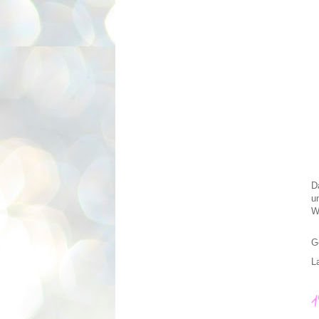
D
u
W
G
L